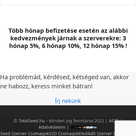
Több hónap befizetése esetén az alábbi
kedvezmények járnak a szerverekre: 3
hónap 5%, 6 hónap 10%, 12 hónap 15% !
Ha problémád, kérdésed, kétséged van, akkor
ne habozz, keress minket bátran!
Írj nekünk
©
TotalSeed.hu
- Minden jog fenntarva 2022 |
ASZF
|
Adatvédelem
|
Seed Szerver Csomagok
SSD Csomagok
Dedikált Szerver Bérlés
GYIK