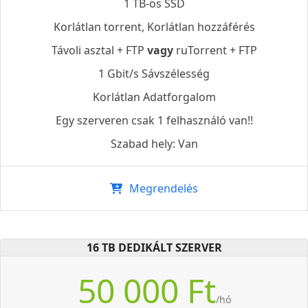
1 TB-os SSD
Korlátlan torrent, Korlátlan hozzáférés
Távoli asztal + FTP
vagy
ruTorrent + FTP
1 Gbit/s Sávszélesség
Korlátlan Adatforgalom
Egy szerveren csak 1 felhasználó van!!
Szabad hely: Van
Megrendelés
16 TB DEDIKÁLT SZERVER
50 000 Ft
/hó