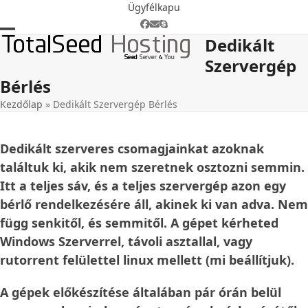
Skip
Ügyfélkapu
to
Facebook
Email
Skype
content
Dedikált
Open
Close
Szervergép
mobile
mobile
Bérlés
menu
menu
Kezdőlap
»
Dedikált Szervergép Bérlés
Dedikált szerveres csomagjainkat azoknak
találtuk ki, akik nem szeretnek osztozni semmin.
Itt a teljes sáv, és a teljes szervergép azon egy
bérlő rendelkezésére áll, akinek ki van adva. Nem
függ senkitől, és semmitől. A gépet kérheted
Windows Szerverrel, távoli asztallal, vagy
rutorrent felülettel linux mellett (mi beállítjuk).
A gépek előkészítése általában pár órán belül